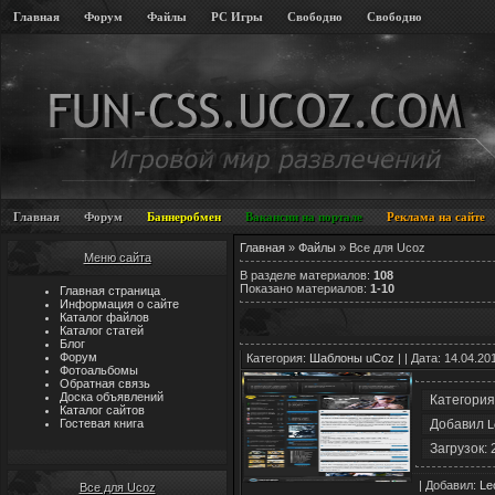
Главная
Форум
Файлы
PC Игры
Свободно
Свободно
Главная
Форум
Баннеробмен
Вакансии на портале
Реклама на сайте
Главная
»
Файлы
» Все для Ucoz
Меню сайта
В разделе материалов
:
108
Показано материалов
:
1-10
Главная страница
Информация о сайте
Каталог файлов
Каталог статей
Блог
Форум
Категория:
Шаблоны uCoz
| | Дата: 14.04.20
Фотоальбомы
Обратная связь
Доска объявлений
Категория
Каталог сайтов
Добавил
Гостевая книга
L
Загрузок: 
| Добавил:
Le
Все для Ucoz