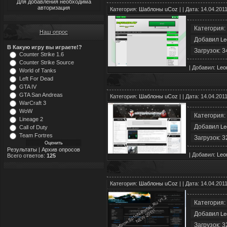
Для добавления необходима
авторизация
Категория:
Шаблоны uCoz
| | Дата: 14.04.201
Категория:
Наш опрос
Добавил
L
В Какую игру вы играете!?
Загрузок: 3
Counter Strike 1.6
Counter Strike Source
| Добавил:
Le
World of Tanks
Left For Dead
GTA IV
GTA San Andreas
Категория:
Шаблоны uCoz
| | Дата: 14.04.201
WarCraft 3
WoW
Категория:
Lineage 2
Добавил
L
Call of Duty
Team Fortres
Загрузок: 3
Результаты
|
Архив опросов
| Добавил:
Le
Всего ответов:
125
Категория:
Шаблоны uCoz
| | Дата: 14.04.201
Категория:
Добавил
L
Загрузок: 3